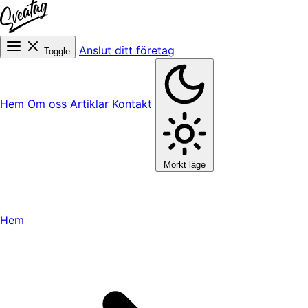
Anslut ditt företag
Toggle
Hem
Om oss
Artiklar
Kontakt
Mörkt läge
Hem