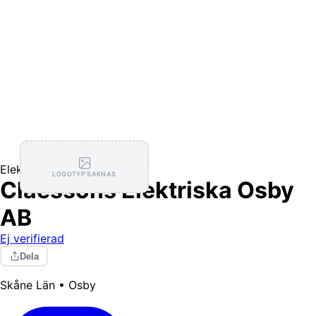
Elektriker
LOGOTYP SAKNAS
Claessons Elektriska Osby
AB
Ej verifierad
Dela
Skåne Län • Osby