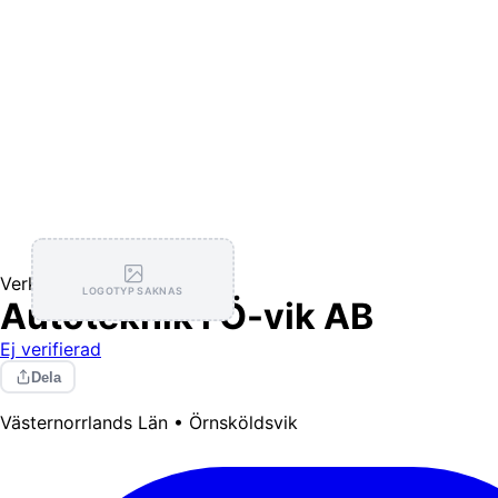
Verkstäder
LOGOTYP SAKNAS
Autoteknik i Ö-vik AB
Ej verifierad
Dela
Västernorrlands Län • Örnsköldsvik