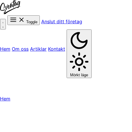
Anslut ditt företag
Toggle
Hem
Om oss
Artiklar
Kontakt
Mörkt läge
Hem