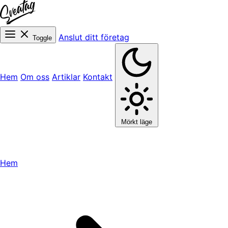
Anslut ditt företag
Toggle
Hem
Om oss
Artiklar
Kontakt
Mörkt läge
Hem