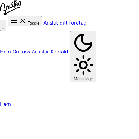
Anslut ditt företag
Toggle
Hem
Om oss
Artiklar
Kontakt
Mörkt läge
Hem