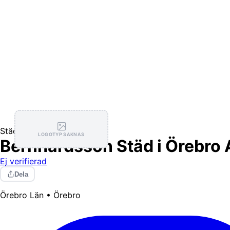
Städning
LOGOTYP SAKNAS
Bernhardsson Städ i Örebro
Ej verifierad
Dela
Örebro Län • Örebro