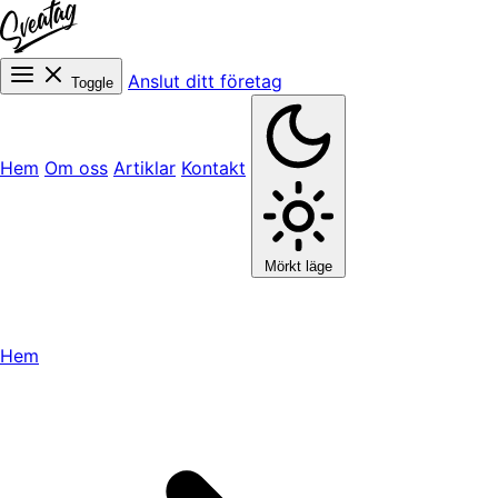
Anslut ditt företag
Toggle
Hem
Om oss
Artiklar
Kontakt
Mörkt läge
Hem