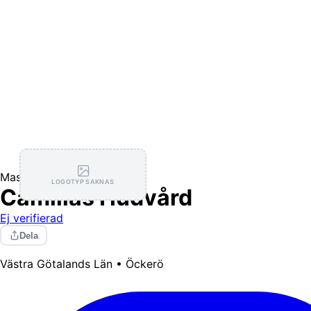
Massage
Hudvård
LOGOTYP SAKNAS
Camillas Hudvård
Ej verifierad
Dela
Västra Götalands Län • Öckerö