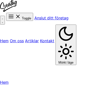
Anslut ditt företag
Toggle
Hem
Om oss
Artiklar
Kontakt
Mörkt läge
Hem