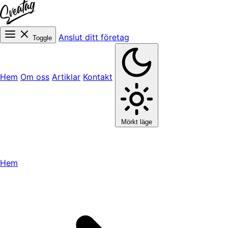
Anslut ditt företag
Toggle
Hem
Om oss
Artiklar
Kontakt
Mörkt läge
Hem