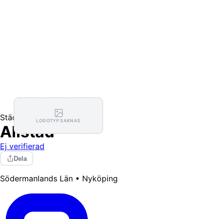
Städning
LOGOTYP SAKNAS
Allstäd
Ej verifierad
Dela
Södermanlands Län • Nyköping