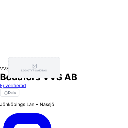
VVS
LOGOTYP SAKNAS
Bodafors VVS AB
Ej verifierad
Dela
Jönköpings Län • Nässjö