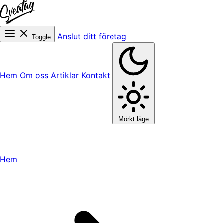
Anslut ditt företag
Toggle
Hem
Om oss
Artiklar
Kontakt
Mörkt läge
Hem