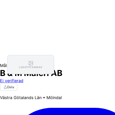
Målning / Tapetsering
LOGOTYP SAKNAS
B & M Måleri AB
Ej verifierad
Dela
Västra Götalands Län • Mölndal