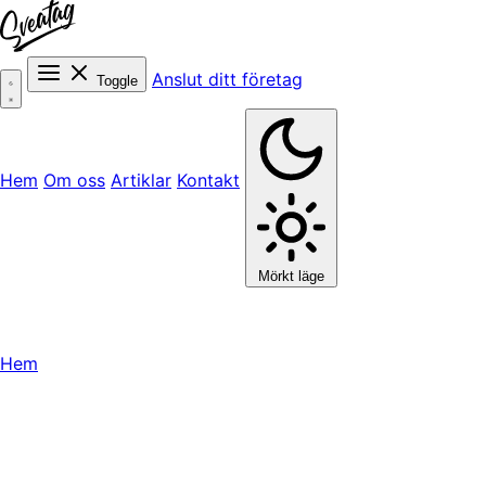
Anslut ditt företag
Toggle
Hem
Om oss
Artiklar
Kontakt
Mörkt läge
Hem