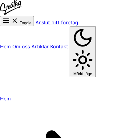
Anslut ditt företag
Toggle
Hem
Om oss
Artiklar
Kontakt
Mörkt läge
Hem