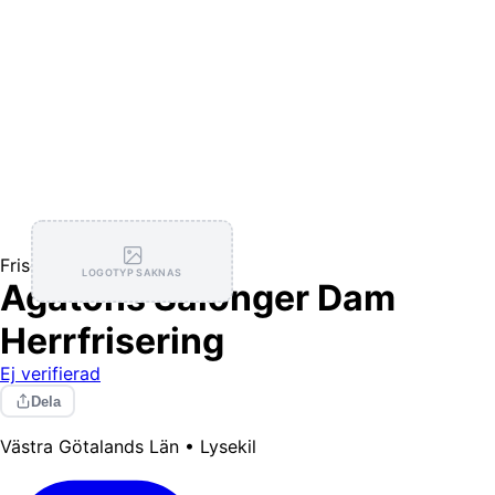
Frisörer
LOGOTYP SAKNAS
Agatons Salonger Dam
Herrfrisering
Ej verifierad
Dela
Västra Götalands Län • Lysekil