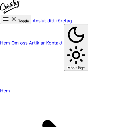
Anslut ditt företag
Toggle
Hem
Om oss
Artiklar
Kontakt
Mörkt läge
Hem