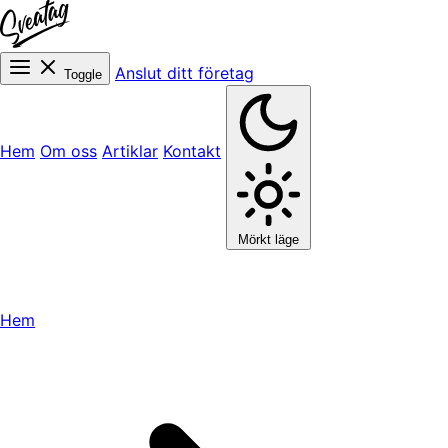
Anslut ditt företag
Toggle
Hem
Om oss
Artiklar
Kontakt
Mörkt läge
Hem