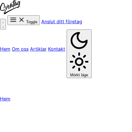
Anslut ditt företag
Toggle
Hem
Om oss
Artiklar
Kontakt
Mörkt läge
Hem