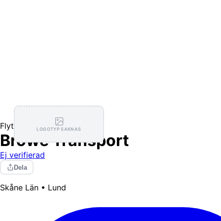
Flytthjälp
LOGOTYP SAKNAS
Browé Transport
Ej verifierad
Dela
Skåne Län • Lund