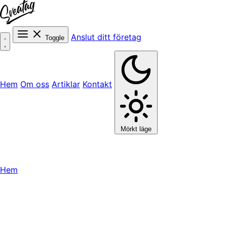
Anslut ditt företag
Toggle
Hem
Om oss
Artiklar
Kontakt
Mörkt läge
Hem