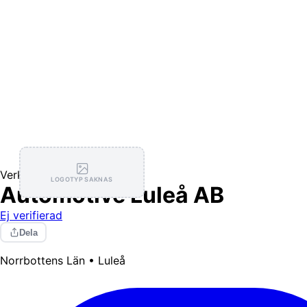
Verkstäder
LOGOTYP SAKNAS
Automotive Luleå AB
Ej verifierad
Dela
Norrbottens Län • Luleå