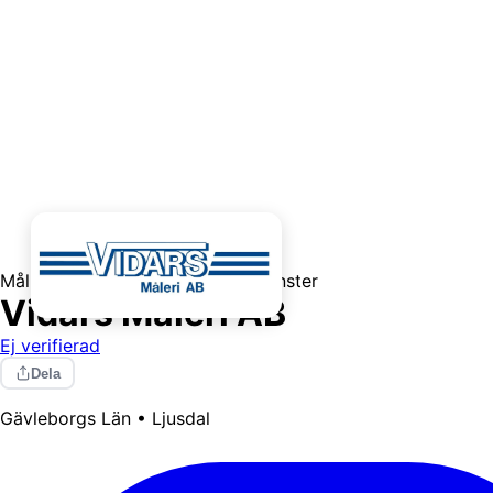
Målning / Tapetsering
Utomhustjänster
Vidars Måleri AB
Ej verifierad
Dela
Gävleborgs Län • Ljusdal