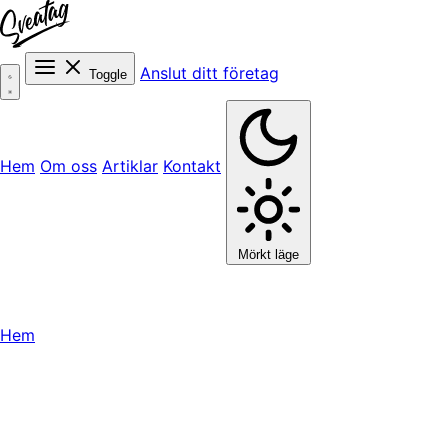
Anslut ditt företag
Toggle
Hem
Om oss
Artiklar
Kontakt
Mörkt läge
Hem