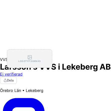
VVS
LOGOTYP SAKNAS
Larsson's VVS i Lekeberg AB
Ej verifierad
Dela
Örebro Län • Lekeberg