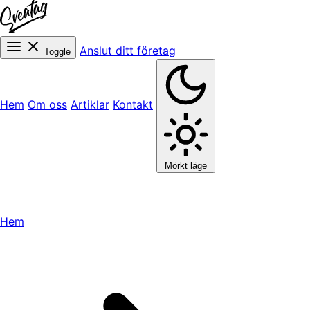
Anslut ditt företag
Toggle
Hem
Om oss
Artiklar
Kontakt
Mörkt läge
Hem