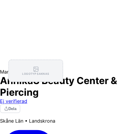
Manikyr
LOGOTYP SAKNAS
AnnikaS Beauty Center &
Piercing
Ej verifierad
Dela
Skåne Län • Landskrona