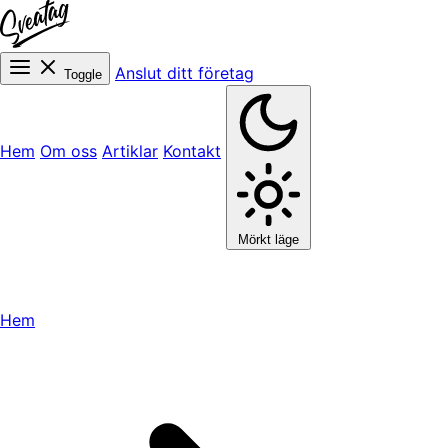
Anslut ditt företag
Toggle
Hem
Om oss
Artiklar
Kontakt
Mörkt läge
Hem