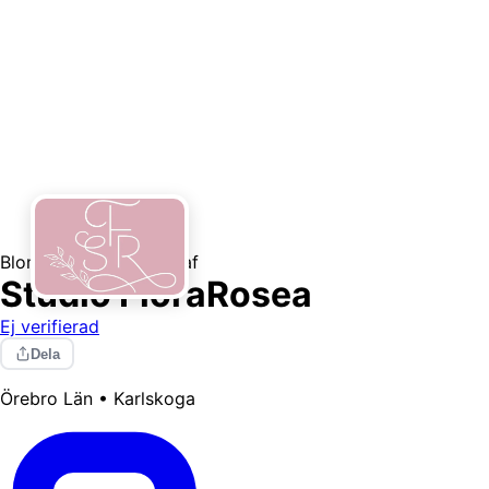
Blomsterhandel
Fotograf
Studio FloraRosea
Ej verifierad
Dela
Örebro Län • Karlskoga