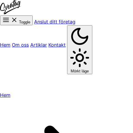
Anslut ditt företag
Toggle
Hem
Om oss
Artiklar
Kontakt
Mörkt läge
Hem