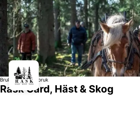
Brukshäst
Skogsbruk
Rask Gård, Häst & Skog