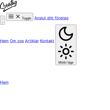
Anslut ditt företag
Toggle
Hem
Om oss
Artiklar
Kontakt
Mörkt läge
Hem