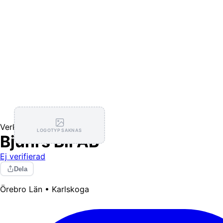
Verkstäder
Däckservice
LOGOTYP SAKNAS
Bjuhrs Bil AB
Ej verifierad
Dela
Örebro Län • Karlskoga