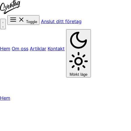
Anslut ditt företag
Toggle
Hem
Om oss
Artiklar
Kontakt
Mörkt läge
Hem