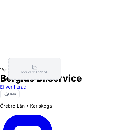
Verkstäder
LOGOTYP SAKNAS
Bergius Bilservice
Ej verifierad
Dela
Örebro Län • Karlskoga