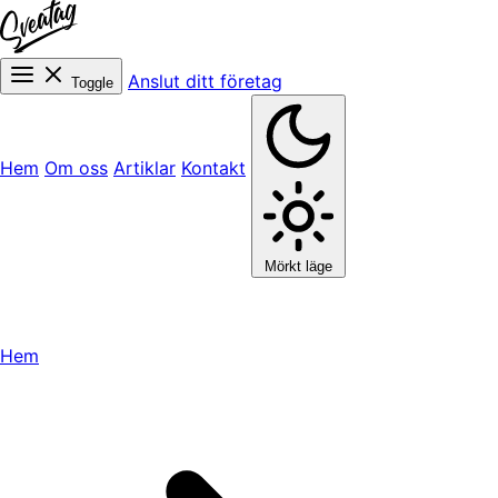
Anslut ditt företag
Toggle
Hem
Om oss
Artiklar
Kontakt
Mörkt läge
Hem