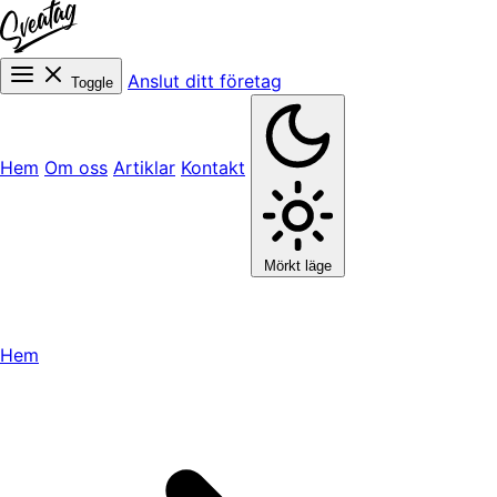
Anslut ditt företag
Toggle
Hem
Om oss
Artiklar
Kontakt
Mörkt läge
Hem