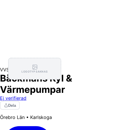
VVS
LOGOTYP SAKNAS
Bäckmans Kyl &
Värmepumpar
Ej verifierad
Dela
Örebro Län • Karlskoga