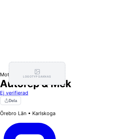
Motorprestanda
LOGOTYP SAKNAS
Autorep & Mek
Ej verifierad
Dela
Örebro Län • Karlskoga