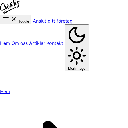
Anslut ditt företag
Toggle
Hem
Om oss
Artiklar
Kontakt
Mörkt läge
Hem