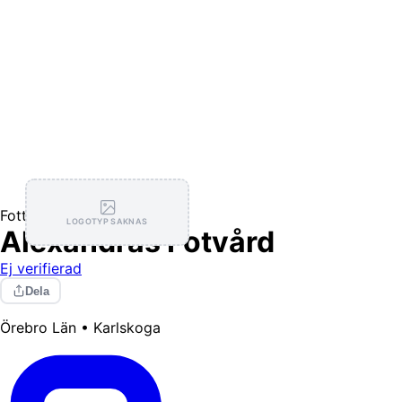
Fotterapeut
LOGOTYP SAKNAS
Alexandras Fotvård
Ej verifierad
Dela
Örebro Län • Karlskoga