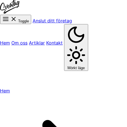
Anslut ditt företag
Toggle
Hem
Om oss
Artiklar
Kontakt
Mörkt läge
Hem