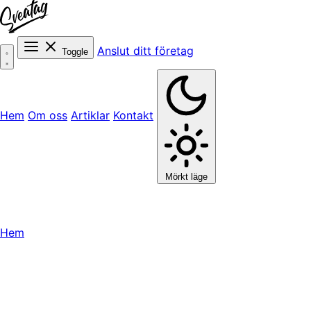
Anslut ditt företag
Toggle
Hem
Om oss
Artiklar
Kontakt
Mörkt läge
Hem