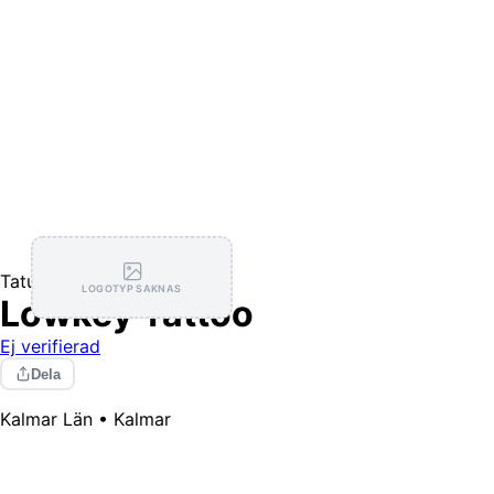
Tatuerare
LOGOTYP SAKNAS
Lowkey Tattoo
Ej verifierad
Dela
Kalmar Län • Kalmar