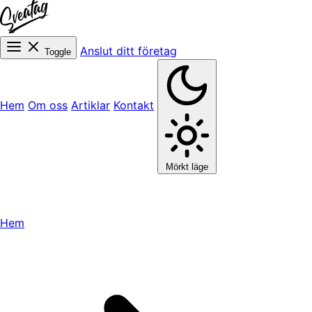
Anslut ditt företag
Toggle
Hem
Om oss
Artiklar
Kontakt
Mörkt läge
Hem