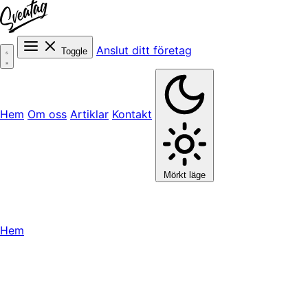
Anslut ditt företag
Toggle
Hem
Om oss
Artiklar
Kontakt
Mörkt läge
Hem