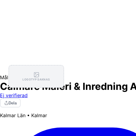
Målning / Tapetsering
LOGOTYP SAKNAS
Calmare Måleri & Inredning 
Ej verifierad
Dela
Kalmar Län • Kalmar