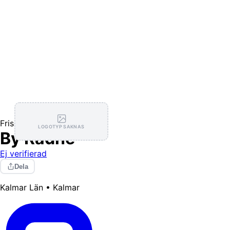
Frisörer
LOGOTYP SAKNAS
By Radhe
Ej verifierad
Dela
Kalmar Län • Kalmar