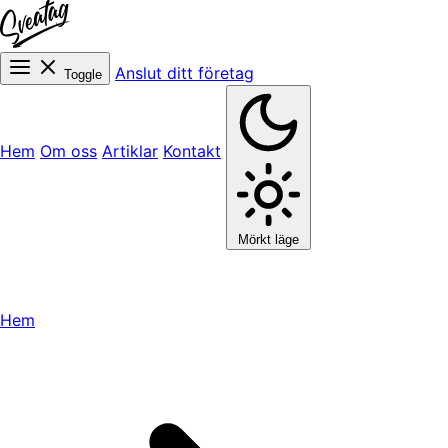
Anslut ditt företag
Toggle
Hem
Om oss
Artiklar
Kontakt
Mörkt läge
Hem