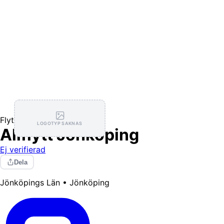
Flytthjälp
LOGOTYP SAKNAS
Allflytt Jönköping
Ej verifierad
Dela
Jönköpings Län • Jönköping