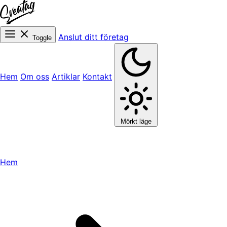
Anslut ditt företag
Toggle
Hem
Om oss
Artiklar
Kontakt
Mörkt läge
Hem