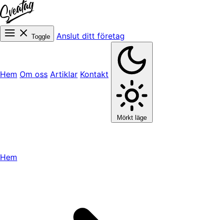
Anslut ditt företag
Toggle
Hem
Om oss
Artiklar
Kontakt
Mörkt läge
Hem