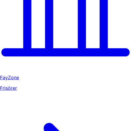
FayZone
Frisörer