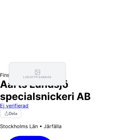
Finsnickeri
LOGOTYP SAKNAS
Aarts Lundsjö
specialsnickeri AB
Ej verifierad
Dela
Stockholms Län • Järfälla