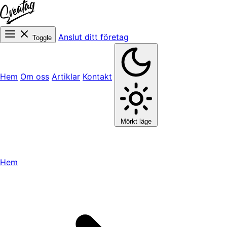
Anslut ditt företag
Toggle
Hem
Om oss
Artiklar
Kontakt
Mörkt läge
Hem