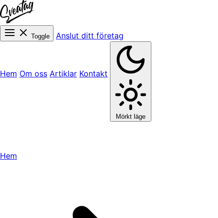
Anslut ditt företag
Toggle
Hem
Om oss
Artiklar
Kontakt
Mörkt läge
Hem