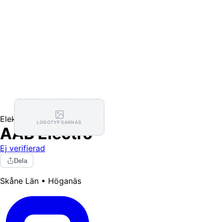
Elektriker
LOGOTYP SAKNAS
AAB Electro
Ej verifierad
Dela
Skåne Län • Höganäs