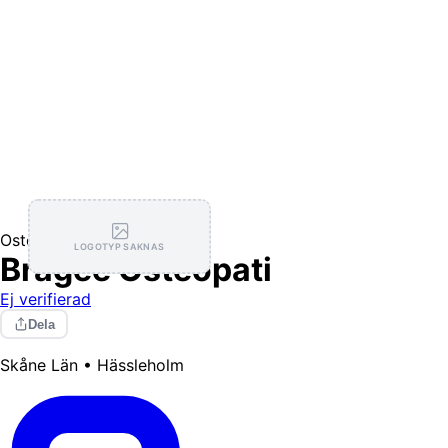
Osteopat
LOGOTYP SAKNAS
Bragée Osteopati
Ej verifierad
Dela
Skåne Län • Hässleholm