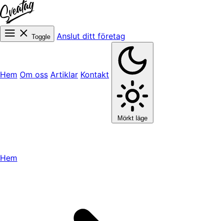
Anslut ditt företag
Toggle
Hem
Om oss
Artiklar
Kontakt
Mörkt läge
Hem