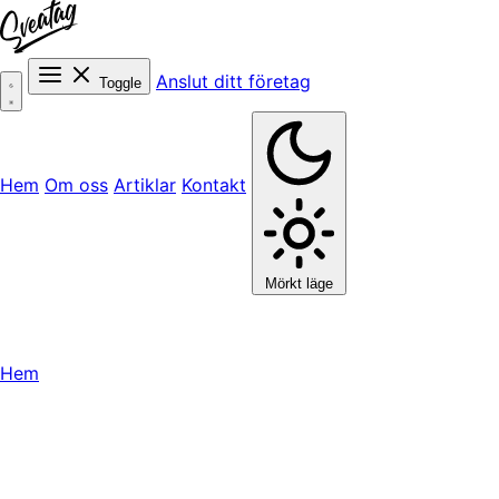
Anslut ditt företag
Toggle
Hem
Om oss
Artiklar
Kontakt
Mörkt läge
Hem