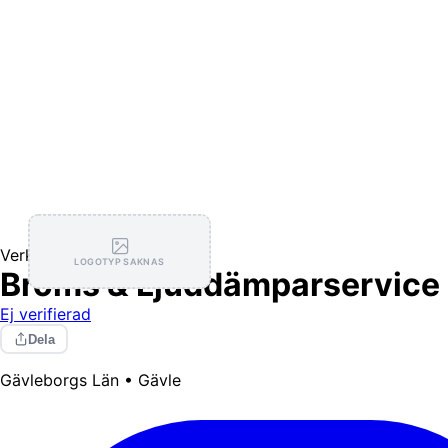
Verkstäder
LOGOTYP SAKNAS
Broms & Ljuddämparservice 
Ej verifierad
Dela
Gävleborgs Län • Gävle