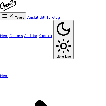
Anslut ditt företag
Toggle
Hem
Om oss
Artiklar
Kontakt
Mörkt läge
Hem