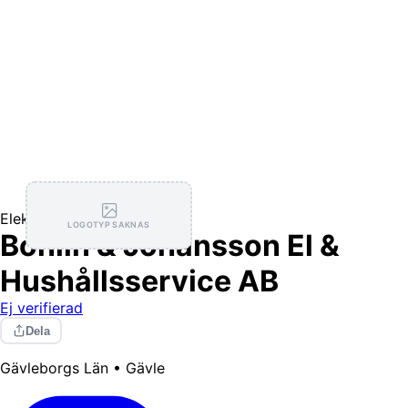
Elektriker
LOGOTYP SAKNAS
Bohlin & Johansson El &
Hushållsservice AB
Ej verifierad
Dela
Gävleborgs Län • Gävle