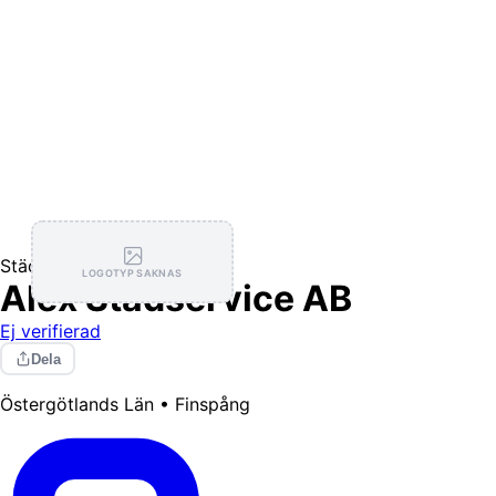
Städning
LOGOTYP SAKNAS
Alex Städservice AB
Ej verifierad
Dela
Östergötlands Län • Finspång