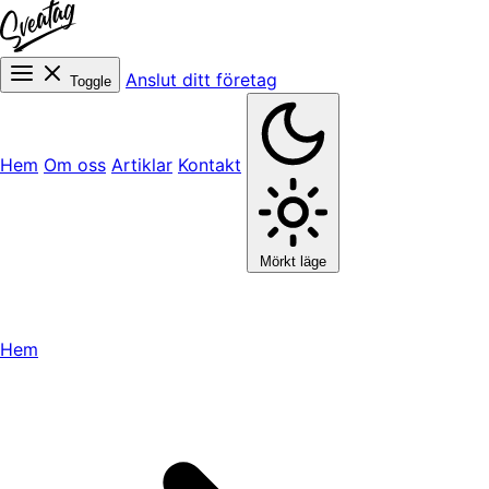
Anslut ditt företag
Toggle
Hem
Om oss
Artiklar
Kontakt
Mörkt läge
Hem