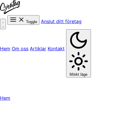
Anslut ditt företag
Toggle
Hem
Om oss
Artiklar
Kontakt
Mörkt läge
Hem