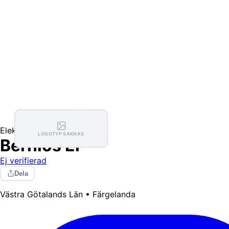
Elektriker
LOGOTYP SAKNAS
Bernlos El
Ej verifierad
Dela
Västra Götalands Län • Färgelanda