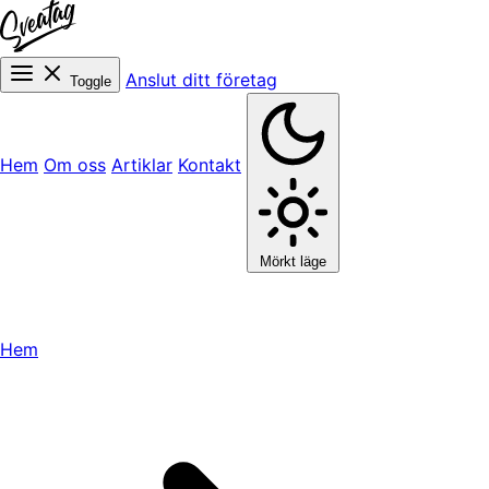
Anslut ditt företag
Toggle
Hem
Om oss
Artiklar
Kontakt
Mörkt läge
Hem