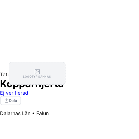
Tatuerare
LOGOTYP SAKNAS
Kopparhjerta
Ej verifierad
Dela
Dalarnas Län • Falun