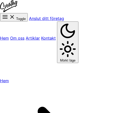
Anslut ditt företag
Toggle
Hem
Om oss
Artiklar
Kontakt
Mörkt läge
Hem