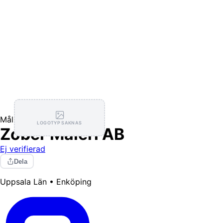
Målning / Tapetsering
LOGOTYP SAKNAS
Zober Måleri AB
Ej verifierad
Dela
Uppsala Län • Enköping