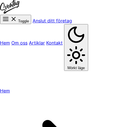
Anslut ditt företag
Toggle
Hem
Om oss
Artiklar
Kontakt
Mörkt läge
Hem