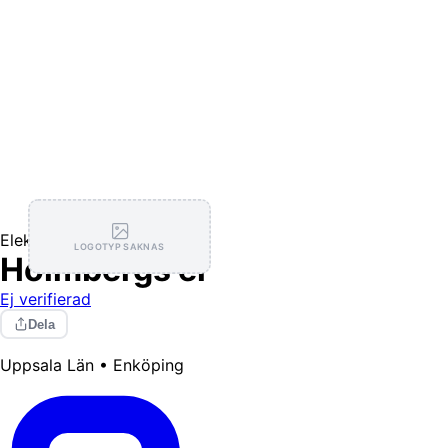
Elektriker
LOGOTYP SAKNAS
Holmbergs el
Ej verifierad
Dela
Uppsala Län • Enköping