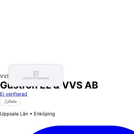
VVS
Elektriker
LOGOTYP SAKNAS
Gustron EL & VVS AB
Ej verifierad
Dela
Uppsala Län • Enköping