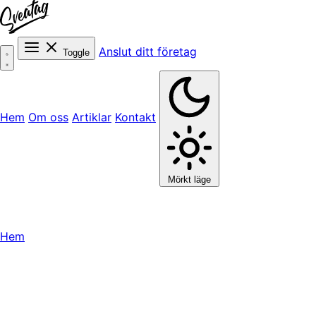
Anslut ditt företag
Toggle
Hem
Om oss
Artiklar
Kontakt
Mörkt läge
Hem