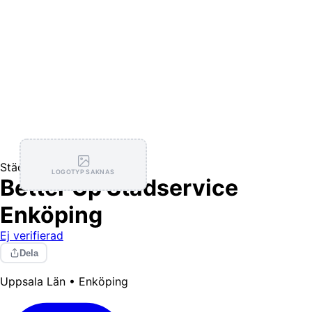
Städning
LOGOTYP SAKNAS
Better Up Städservice
Enköping
Ej verifierad
Dela
Uppsala Län • Enköping