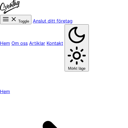
Anslut ditt företag
Toggle
Hem
Om oss
Artiklar
Kontakt
Mörkt läge
Hem