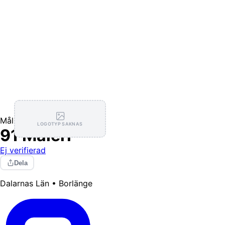
Målning / Tapetsering
LOGOTYP SAKNAS
91 Måleri
Ej verifierad
Dela
Dalarnas Län • Borlänge