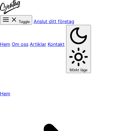
Anslut ditt företag
Toggle
Hem
Om oss
Artiklar
Kontakt
Mörkt läge
Hem