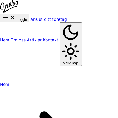
Anslut ditt företag
Toggle
Hem
Om oss
Artiklar
Kontakt
Mörkt läge
Hem