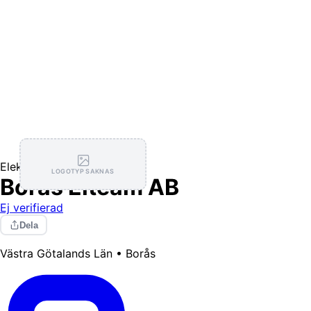
Elektriker
LOGOTYP SAKNAS
Borås Elteam AB
Ej verifierad
Dela
Västra Götalands Län • Borås