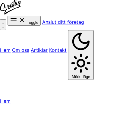
Anslut ditt företag
Toggle
Hem
Om oss
Artiklar
Kontakt
Mörkt läge
Hem