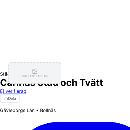
Städning
LOGOTYP SAKNAS
Carinas Städ och Tvätt
Ej verifierad
Dela
Gävleborgs Län • Bollnäs