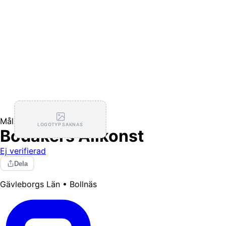
Målning / Tapetsering
LOGOTYP SAKNAS
Bodåkers Allkonst
Ej verifierad
Dela
Gävleborgs Län • Bollnäs