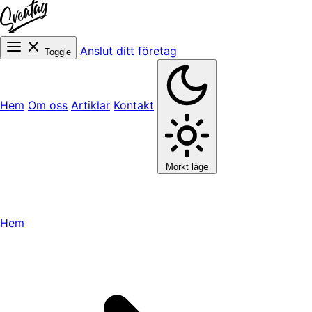
Anslut ditt företag
Toggle
Hem
Om oss
Artiklar
Kontakt
Mörkt läge
Hem