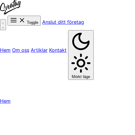
Anslut ditt företag
Toggle
Hem
Om oss
Artiklar
Kontakt
Mörkt läge
Hem