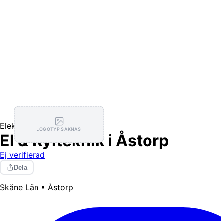
Elektriker
LOGOTYP SAKNAS
El & Kylteknik i Åstorp
Ej verifierad
Dela
Skåne Län • Åstorp