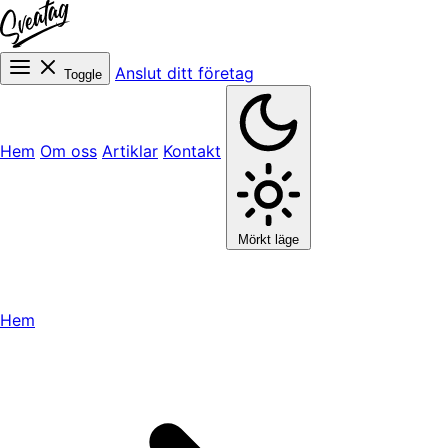
Anslut ditt företag
Toggle
Hem
Om oss
Artiklar
Kontakt
Mörkt läge
Hem