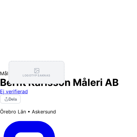
Målning / Tapetsering
LOGOTYP SAKNAS
Bernt Karlsson Måleri AB
Ej verifierad
Dela
Örebro Län • Askersund