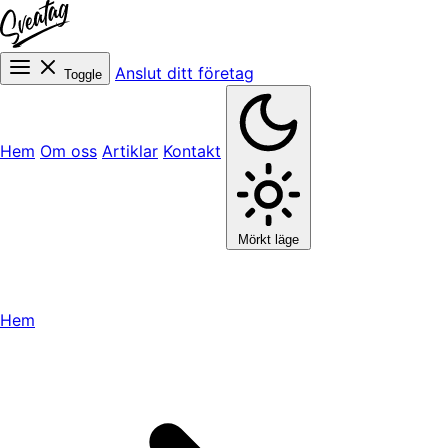
Anslut ditt företag
Toggle
Hem
Om oss
Artiklar
Kontakt
Mörkt läge
Hem