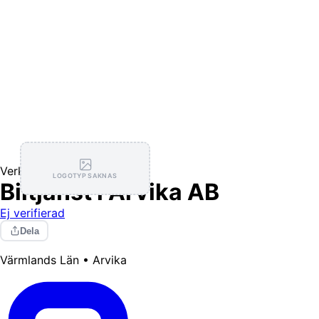
Verkstäder
LOGOTYP SAKNAS
Biltjänst i Arvika AB
Ej verifierad
Dela
Värmlands Län • Arvika