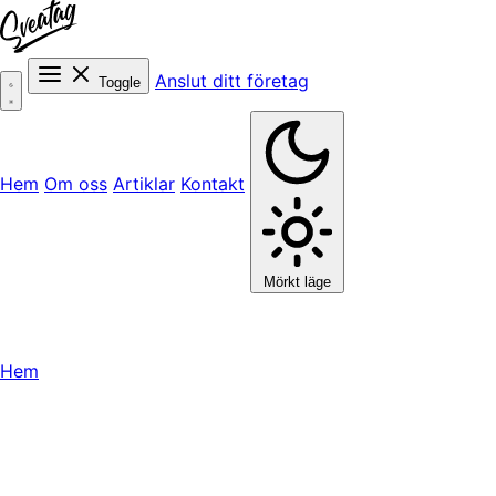
Anslut ditt företag
Toggle
Hem
Om oss
Artiklar
Kontakt
Mörkt läge
Hem