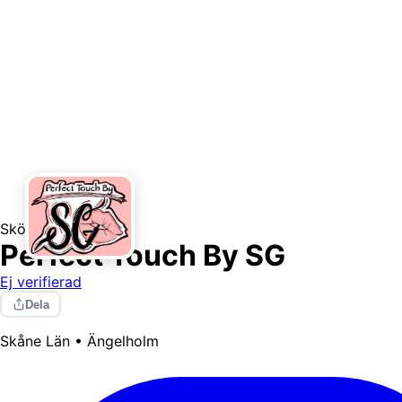
Skönhetssalong
Perfect Touch By SG
Ej verifierad
Dela
Skåne Län • Ängelholm